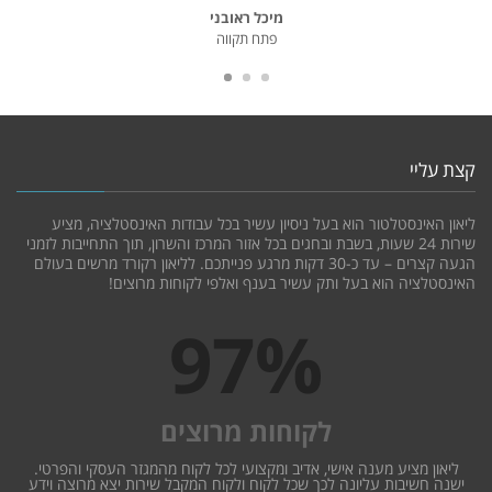
משה ברק
הוד השרון
קצת עליי
ליאון האינסטלטור הוא בעל ניסיון עשיר בכל עבודות האינסטלציה, מציע
שירות 24 שעות, בשבת ובחגים בכל אזור המרכז והשרון, תוך התחייבות לזמני
הגעה קצרים – עד כ-30 דקות מרגע פנייתכם. לליאון רקורד מרשים בעולם
האינסטלציה הוא בעל ותק עשיר בענף ואלפי לקוחות מרוצים!
100
%
לקוחות מרוצים
ליאון מציע מענה אישי, אדיב ומקצועי לכל לקוח מהמגזר העסקי והפרטי.
ישנה חשיבות עליונה לכך שכל לקוח ולקוח המקבל שירות יצא מרוצה וידע