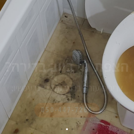
הצפת מי ביוב בדירה?
צריכים עזרה ברגע זה? חייגו עכשיו:
050-447-7266