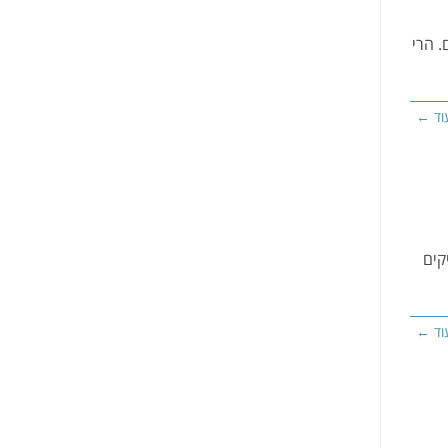
 הרי
וד ←
קים
וד ←