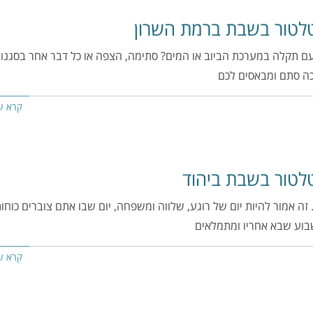
לטור בשבת ברמת השרון
ם תקלה במערכת הביוב או המים? סתימה, הצפה או כל דבר אחר בסגנון
כה סתם ומבאסים לכם
קרא ע
"תודה לליאון האינסטלטור על עבודה מדוייקת
״אני רוצה להודות לליאון על שי
ונקייה, הגיע בול בזמן, אדיב מקסים ובמחיר
וסבלני. זו לא פעם ראשונה ולא 
לטור בשבת ביהוד
הוגן. פשוט כל המילים הטובות שאפשר.
שנתמש בשירותך. אתה האינסטלטו
ממליצה בחום ושוב תודה ענקית."
ממליץ בחום לכל אחד.
 זה אמור להיות יום של רוגע, שלווה ומשפחה, יום שבו אתם צוברים כוחו
מיכל ראובני
ליאור סולומון
בוע שבא אחריו ומתמלאים
פתח תקווה
קרית אונו
קרא ע