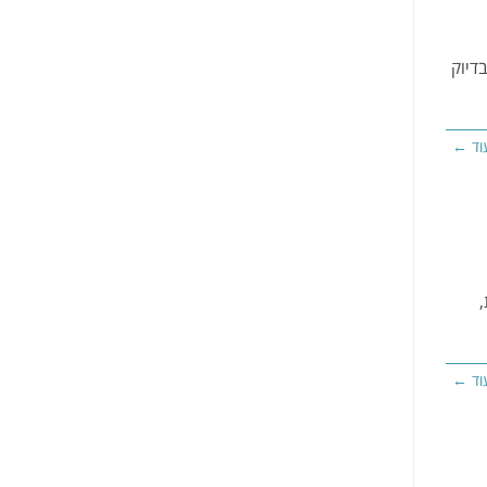
דיוק
וד ←
וד ←