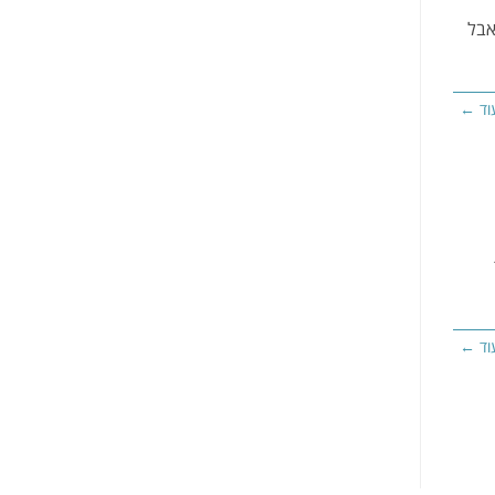
אבל
וד ←
וד ←