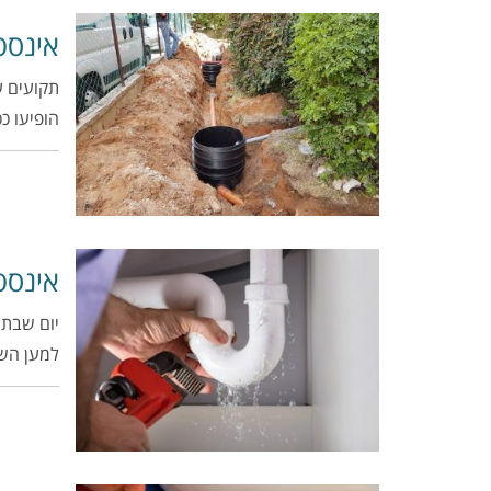
אינסט
תקועים ע
הופיעו כ
אינסט
יום שבת.
למען הש